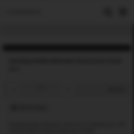
Skip
to
content
Azərbaycandakı Bukmeker Kontorunun Icmalı
3
0
/
0
Share
1Win AZ Casino
Azərbaycandakı Bukmeker Kontorunun Icmalı
Doğrudur, VPN
istifadə edərkən funksiya xətaya çarə verəbilər.