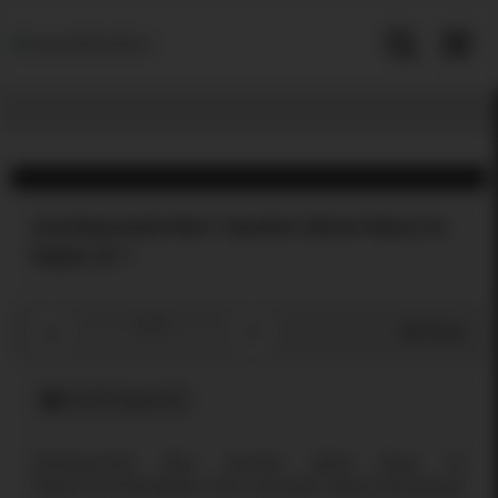
Skip
to
content
Azərbaycanda Mərc Oyunları Şirkəti Baxış Və
Rəylər
1
0
/
0
Share
Pin UP Casino AZ
Azərbaycanda Mərc Oyunları Şirkəti Baxış Və
Rəylər
Tamamlandıqdan sonra oyunçular ödəniş bölməsindən