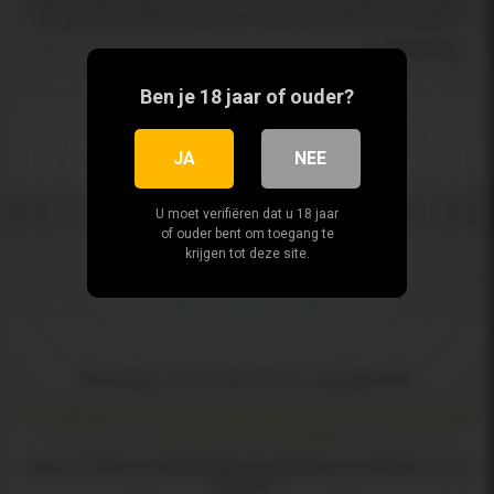
,pin-up Casino Apk Indir ,pin-up Casino Apk Indir !
Pin Up casino
online tərəfindən təklif olunan ümumən bonuslar öz oyunçu
Read more
ofisində aktivləşdiriləcək.
Ben je 18 jaar of ouder?
Content
Formal Kazino Pin-up Baxışı
Depozit Və Pin-up Mərc Retirada
JA
NEE
Canlı Kazino
Pin Up: Kazino Va Rasmiy Saytning
U moet verifiëren dat u 18 jaar
Xususiyatlari
of ouder bent om toegang te
Pin Up Indir Android Mobil Apk Uygulaması
krijgen tot deze site.
Pin Up Aviator Haqqında Vaqif Və əlalti Tək
Məqalə
Pin Up Indir Ve Kur
İlk Depozit Bonusunu Necə Əldə Eləmək Olar
Pin Up Bonusu Nasıl Alınır?
Alle rechten voorbehouden. © 2022 LesboSexInHD.be
Pin-up Onlayn Casino Aznda Qeydiyyat Pin-
up Casino Aznda Qeydiyyat
Het is gebruikers verboden materiaal te plaatsen waarop personen jonger
Pin Up Yukle Azerbaycan Android üçün
dan 18 jaar worden afgebeeld
Pinup Apk Yükləyin 202 Sewa Bus Jogja
Alle pornovideo's en afbeeldingen zijn eigendom en copyright van hun
Pin Up Casino Azerbaycan
eigenaren.