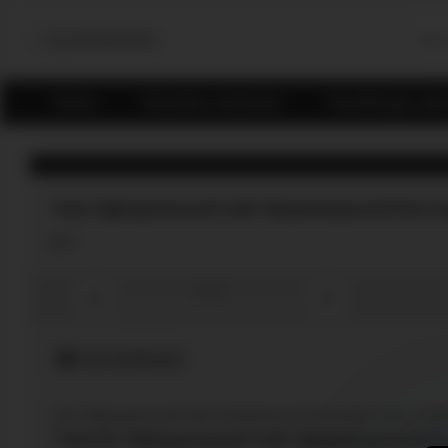
Skip
to
content
Home
Brunette Lesbienne
Roodharige Lesb
1win Официальный Сайт Букмекерской Конто
3
0
/
0
1win uzbekistan
1win Официальный Сайт Букмекерской Конторы 1вин Ставки
“1win Kz Официальный Сайт Букмекерской К