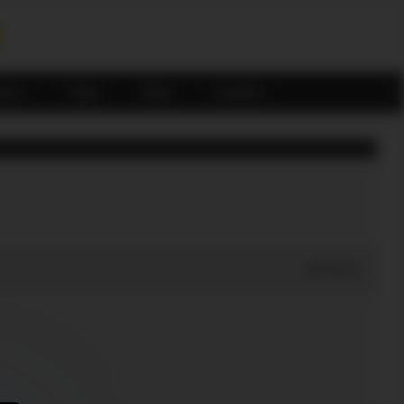
eurs
Tags
Blog
Contact
Share