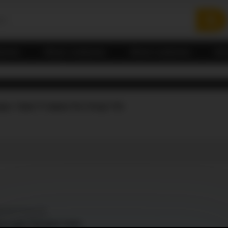
ienne
Ebony Lesbienne
Blond Lesbienne
Act
ры 1вин Ставки На Спорт Kz
 На Спорт Kz”
онторы Казахстана