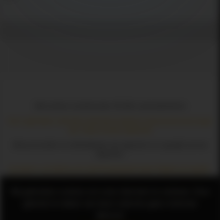
King Johnnie Login
What Are The Additional Bonuses /
Promotions Regarding Real Cash Players?
Final Thoughts On King Johnnie Casino
King Johnnie Deposit Process
Casino Games
King Johnnie Casino Welcome Promotions
What Licences Will King Johnnie On The Web
Casino Have?
Why Choose Us:
Alle rechten voorbehouden. © 2022 LesboSexInHD.be
What Game Developers Will King Johnnie
Gambling Establishment Have?
Het is gebruikers verboden materiaal te plaatsen waarop personen jonger
King Johnnie Casino Games
dan 18 jaar worden afgebeeld
King Johnnie Online Casino Faq
Alle pornovideo's en afbeeldingen zijn eigendom en copyright van hun
What Is The Lowest Deposit At Full Johnnie
eigenaren.
Casino?
Disclaimer: we hebben een nultolerantiebeleid tegen illegale pornografie.
King Johnnie Casino On Mobile
Alle links, video's en afbeeldingen zijn afkomstig van derden. Wij hebben
How To Subscribe At California King Johnnie
geen controle over de inhoud van deze sites. We nemen geen
Wij gebruiken cookies om onze diensten te verlenen. Door
verantwoordelijkheid voor de inhoud van een website waarnaar we linken,
gebruik te maken van deze website gaat u hiermee
gebruik je eigen goeddunken tijdens het surfen op de links.
Australia and New Zealand are certainly on the list, as well as
akkoord.
Belangrijke mededeling