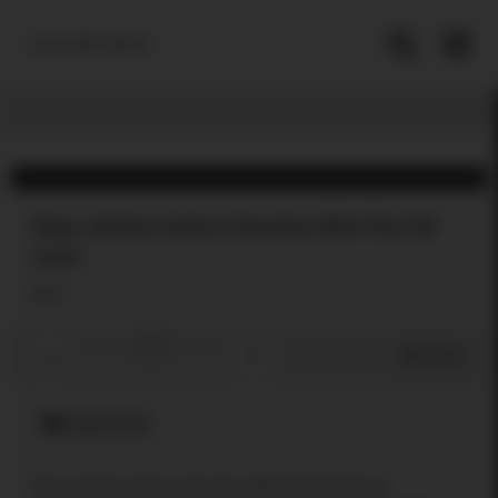
Skip
to
content
King Johnnie Casino Overview 2024 The Full
Scoo
0
0
/
0
Share
king johnnie
King Johnnie Casino Overview 2024 The Full Scoop